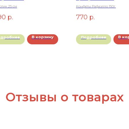
отик 25 см
Конфеты Рафаэлло 150г.
90
р.
770
р.
В корзину
В ко
одробнее
Подробнее
Отзывы о товарах