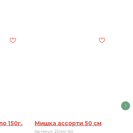
о 150г.
Мишка ассорти 50 см
Иг
Артикул:
20441-60
Арт