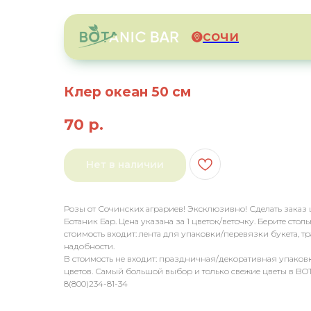
сочи
Клер океан 50 см
70
р.
Нет в наличии
Розы от Сочинских аграриев! Эксклюзивно! Сделать заказ ц
Ботаник Бар. Цена указана за 1 цветок/веточку. Берите стол
стоимость входит: лента для упаковки/перевязки букета, 
надобности.
В стоимость не входит: праздничная/декоративная упаковк
цветов. Самый большой выбор и только свежие цветы в BO
8(800)234-81-34