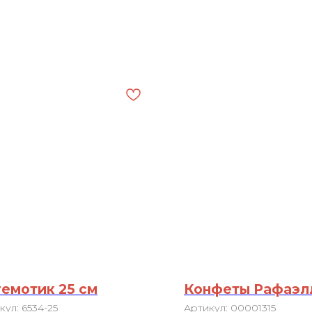
емотик 25 см
Конфеты Рафаэлл
кул:
6534-25
Артикул:
00001315