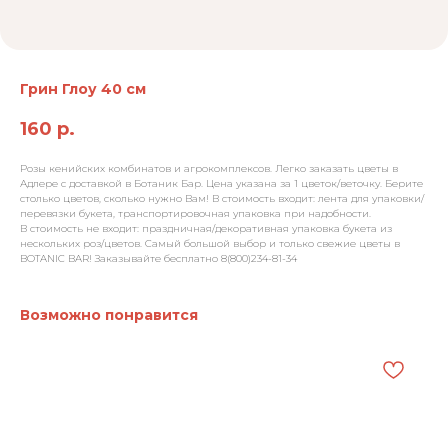
Грин Глоу 40 см
160
р.
Розы кенийских комбинатов и агрокомплексов. Легко заказать цветы в
Адлере с доставкой в Ботаник Бар. Цена указана за 1 цветок/веточку. Берите
столько цветов, сколько нужно Вам! В стоимость входит: лента для упаковки/
перевязки букета, транспортировочная упаковка при надобности.
В стоимость не входит: праздничная/декоративная упаковка букета из
нескольких роз/цветов. Самый большой выбор и только свежие цветы в
BOTANIC BAR! Заказывайте бесплатно 8(800)234-81-34
Возможно понравится