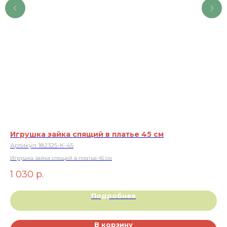
Игрушка зайка спящий в платье 45 см
За
Артикул:
182325-К-45
Ар
Игрушка зайка спящий в платье 45 см
Зай
1 030
р.
1 
Подробнее
В корзину