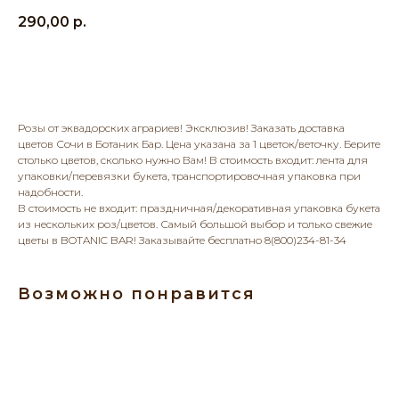
290,00
р.
Добавить в корзину
Розы от эквадорских аграриев! Эксклюзив! Заказать доставка
цветов Сочи в Ботаник Бар. Цена указана за 1 цветок/веточку. Берите
столько цветов, сколько нужно Вам! В стоимость входит: лента для
упаковки/перевязки букета, транспортировочная упаковка при
надобности.
В стоимость не входит: праздничная/декоративная упаковка букета
из нескольких роз/цветов. Самый большой выбор и только свежие
цветы в BOTANIC BAR! Заказывайте бесплатно 8(800)234-81-34
Возможно понравится