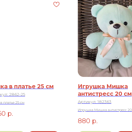
ка в платье 25 см
Игрушка Мишка
антистресс 20 см
кул:
2862-25
Артикул:
182363
в платье 25 см
Игрушка Мишка антистресс 20
60
р.
880
р.