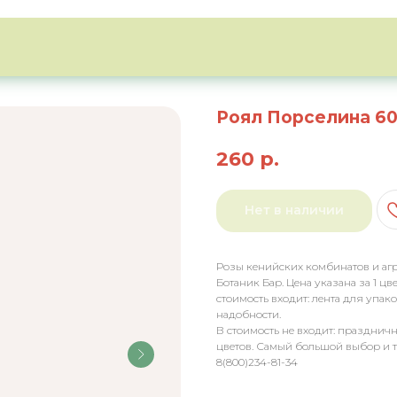
Роял Порселина 60
260
р.
Нет в наличии
Розы кенийских комбинатов и агро
Ботаник Бар. Цена указана за 1 цв
стоимость входит: лента для упа
надобности.
В стоимость не входит: празднич
цветов. Самый большой выбор и т
8(800)234-81-34