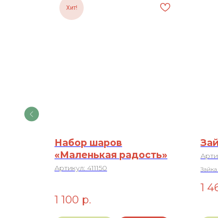
Хит!
о 150г.
Набор шаров
Зай
«Маленькая радость»
Арти
Артикул:
411150
Зайка 
1 4
1 100
р.