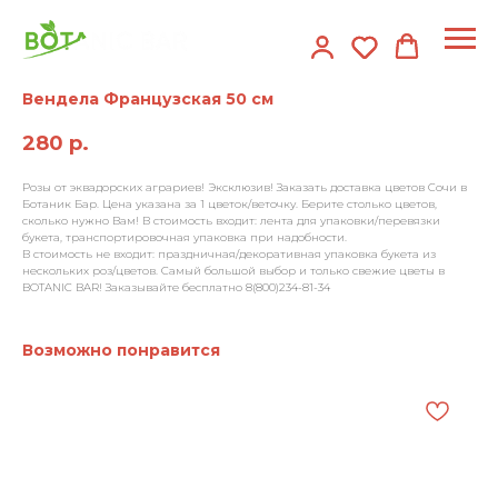
Вендела Французская 50 см
280
р.
Розы от эквадорских аграриев! Эксклюзив! Заказать доставка цветов Сочи в
Ботаник Бар. Цена указана за 1 цветок/веточку. Берите столько цветов,
сколько нужно Вам! В стоимость входит: лента для упаковки/перевязки
букета, транспортировочная упаковка при надобности.
В стоимость не входит: праздничная/декоративная упаковка букета из
нескольких роз/цветов. Самый большой выбор и только свежие цветы в
BOTANIC BAR! Заказывайте бесплатно 8(800)234-81-34
Возможно понравится