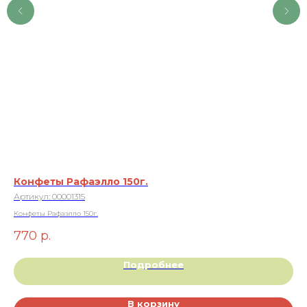
Конфеты Рафаэлло 150г.
Ми
Артикул:
00001315
Ар
Конфеты Рафаэлло 150г.
Миш
770
р.
4
Подробнее
В корзину