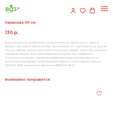
Казанова 50 см
130
р.
Розы российских комбинатов и агрокомплексов. Легко купить цветы в
Адлере с доставкой в Ботаник Бар. Цена указана за 1 цветок/веточку. Берите
столько цветов, сколько нужно Вам! В стоимость входит: лента для упаковки/
перевязки букета, транспортировочная упаковка при надобности.
В стоимость не входит: праздничная/декоративная упаковка букета из
нескольких роз/цветов. Самый большой выбор и только свежие цветы в
BOTANIC BAR! Заказывайте бесплатно 8(800)234-81-34
Возможно понравится