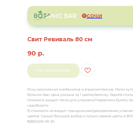
сочи
Свит Ревиваль 80 см
90
р.
Нет в наличии
Розы российских комбинатов и агрокомплексов. Легко купи
Ботаник Бар. Цена указана за 1 цветок/веточку. Берите стол
стоимость входит: лента для упаковки/перевязки букета, 
надобности.
В стоимость не входит: праздничная/декоративная упаковк
цветов. Самый большой выбор и только свежие цветы в BO
8(800)234-81-34