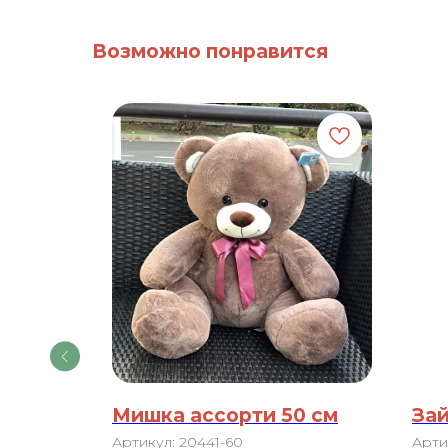
Возможно понравится
Мишка ассорти 50 см
Зай
Артикул:
20441-60
Арти