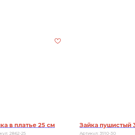
ка в платье 25 см
Зайка пушистый 
кул:
2862-25
Артикул:
3910-30