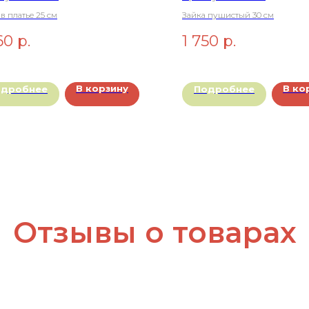
в платье 25 см
Зайка пушистый 30 см
60
р.
1 750
р.
В корзину
В ко
одробнее
Подробнее
Отзывы о товарах