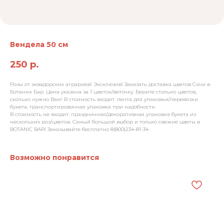
Вендела 50 см
250
р.
Розы от эквадорских аграриев! Эксклюзив! Заказать доставка цветов Сочи в
Ботаник Бар. Цена указана за 1 цветок/веточку. Берите столько цветов,
сколько нужно Вам! В стоимость входит: лента для упаковки/перевязки
букета, транспортировочная упаковка при надобности.
В стоимость не входит: праздничная/декоративная упаковка букета из
нескольких роз/цветов. Самый большой выбор и только свежие цветы в
BOTANIC BAR! Заказывайте бесплатно 8(800)234-81-34
Возможно понравится