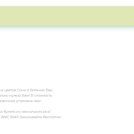
ка цветов Сочи в Ботаник Бар.
колько нужно Вам! В стоимость
ировочная упаковка при
а букета из нескольких роз/
TANIC BAR! Заказывайте бесплатно