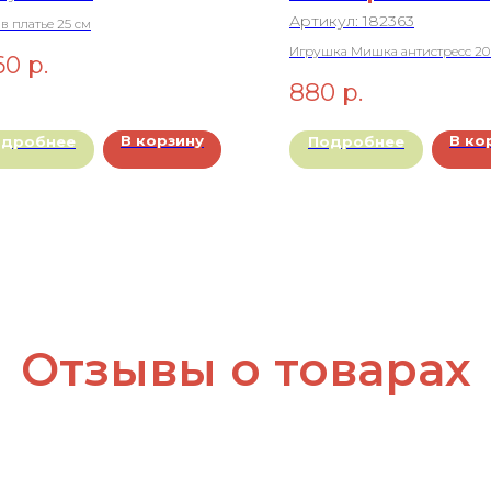
Артикул:
182363
в платье 25 см
Игрушка Мишка антистресс 20
60
р.
880
р.
В корзину
В ко
одробнее
Подробнее
Отзывы о товарах