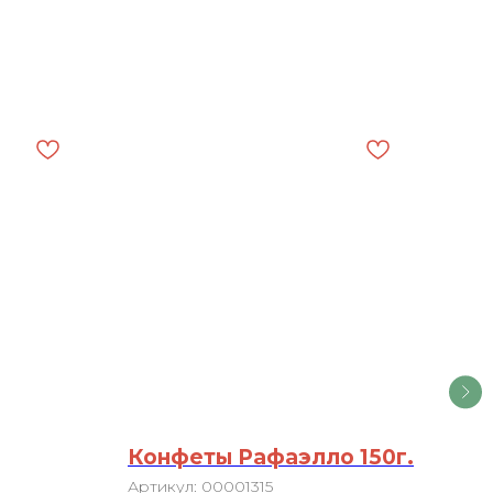
Конфеты Рафаэлло 150г.
Бе
Артикул:
00001315
Арт