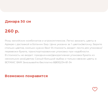
Динара 50 см
260
р.
Розы кенийских комбинатов и агрокомплексов. Легко заказать цветы в
Адлере с доставкой в Ботаник Бар. Цена указана за 1 цветок/веточку. Берите
столько цветов, сколько нужно Вам! В стоимость входит: лента для упаковки/
перевязки букета, транспортировочная упаковка при надобности.
В стоимость не входит: праздничная/декоративная упаковка букета из
нескольких роз/цветов. Самый большой выбор и только свежие цветы в
BOTANIC BAR! Заказывайте бесплатно 8(800)234-81-34
Возможно понравится