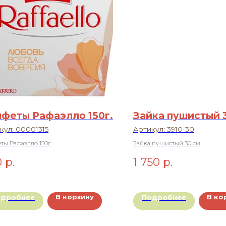
феты Рафаэлло 150г.
Зайка пушистый 
кул:
00001315
Артикул:
3910-30
ты Рафаэлло 150г.
Зайка пушистый 30 см
0
р.
1 750
р.
В корзину
В ко
одробнее
Подробнее