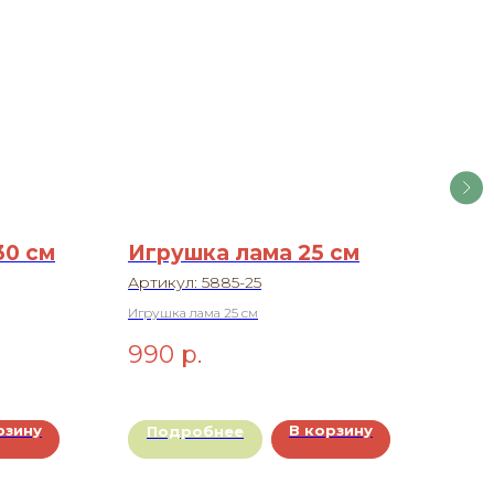
30 см
Игрушка лама 25 см
Иг
пл
Артикул:
5885-25
Арт
Игрушка лама 25 см
Игру
990
р.
1 
рзину
В корзину
Подробнее
П