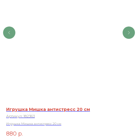
Игрушка Мишка антистресс 20 см
Ми
Артикул:
182363
Ар
Игрушка Мишка антистресс 20 см
Миш
880
р.
4