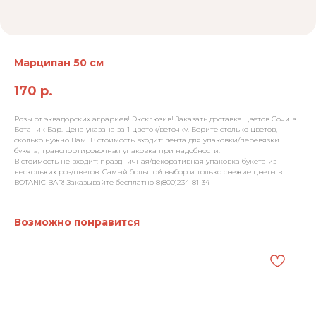
Марципан 50 см
170
р.
Розы от эквадорских аграриев! Эксклюзив! Заказать доставка цветов Сочи в
Ботаник Бар. Цена указана за 1 цветок/веточку. Берите столько цветов,
сколько нужно Вам! В стоимость входит: лента для упаковки/перевязки
букета, транспортировочная упаковка при надобности.
В стоимость не входит: праздничная/декоративная упаковка букета из
нескольких роз/цветов. Самый большой выбор и только свежие цветы в
BOTANIC BAR! Заказывайте бесплатно 8(800)234-81-34
Возможно понравится