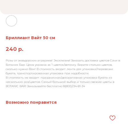
Бриллиант Вайт 50 см
240
р.
Розы от эквадорских аграриев! Эксклюзив! Заказать доставка цветов Сочи в
Ботаник Бар. Цена указана за 1 цветок/веточку. Берите столько цветов,
сколько нужно Вам! В стоимость входит: лента для упаковки/перевязки
букета, транспортировочная упаковка при надобности.
В стоимость не входит: праздничная/декоративная упаковка букета из
нескольких роз/цветов. Самый большой выбор и только свежие цветы в
BOTANIC BAR! Заказывайте бесплатно 8(800)234-81-34
Возможно понравится