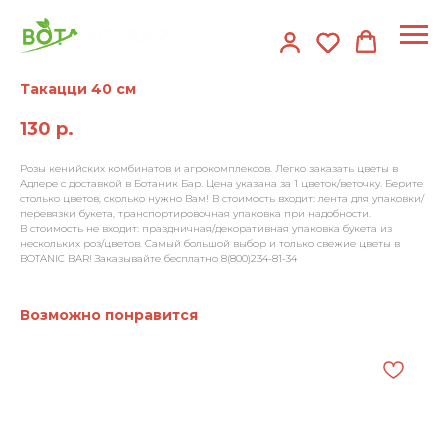
Такацци 40 см
130
р.
Розы кенийских комбинатов и агрокомплексов. Легко заказать цветы в
Адлере с доставкой в Ботаник Бар. Цена указана за 1 цветок/веточку. Берите
столько цветов, сколько нужно Вам! В стоимость входит: лента для упаковки/
перевязки букета, транспортировочная упаковка при надобности.
В стоимость не входит: праздничная/декоративная упаковка букета из
нескольких роз/цветов. Самый большой выбор и только свежие цветы в
BOTANIC BAR! Заказывайте бесплатно 8(800)234-81-34
Возможно понравится