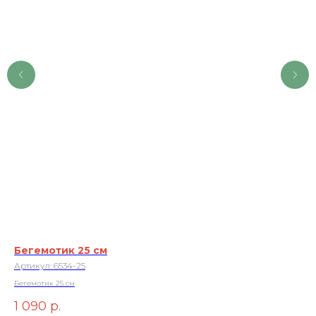
Бегемотик 25 см
Иг
Артикул:
6534-25
Ар
Бегемотик 25 см
Игр
1 090
р.
8