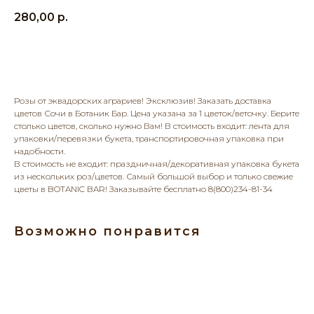
280,00
р.
Добавить в корзину
Розы от эквадорских аграриев! Эксклюзив! Заказать доставка
цветов Сочи в Ботаник Бар. Цена указана за 1 цветок/веточку. Берите
столько цветов, сколько нужно Вам! В стоимость входит: лента для
упаковки/перевязки букета, транспортировочная упаковка при
надобности.
В стоимость не входит: праздничная/декоративная упаковка букета
из нескольких роз/цветов. Самый большой выбор и только свежие
цветы в BOTANIC BAR! Заказывайте бесплатно 8(800)234-81-34
Возможно понравится