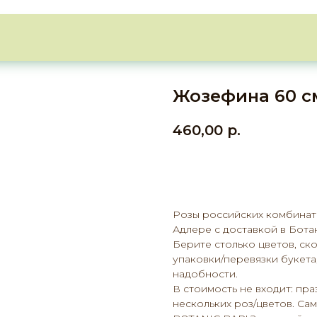
Жозефина 60 с
460,00
р.
Добавить в корзину
Розы российских комбинато
Адлере с доставкой в Ботан
Берите столько цветов, ско
упаковки/перевязки букета
надобности.
В стоимость не входит: пр
нескольких роз/цветов. Са