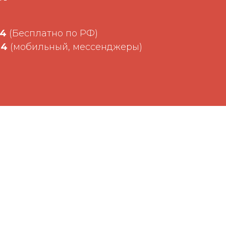
34
(Бесплатно по РФ)
34
(мобильный, мессенджеры)
лерский район, улица Мира, д. 14
:
Ежедневно 8:00 - 20:00
 права защищены.
териалов с данного сайта без согласия
я запрещено.
иденциальности