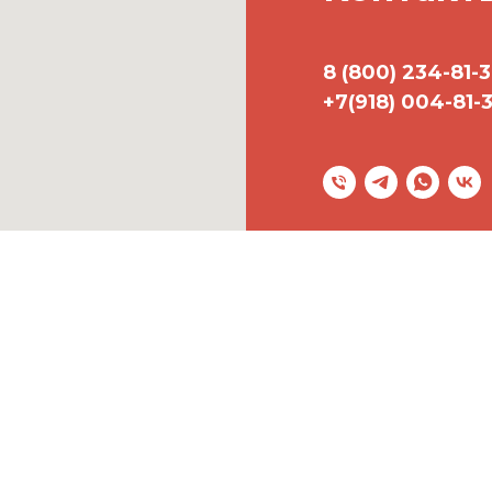
8 (800) 234-81-
+7(918) 004-81-
Адрес:
Сочи, Ад
График работы
©
2017-2026
Все
Копирование ма
правообладател
Политика конф