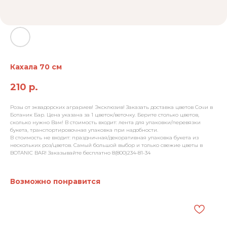
Кахала 70 см
210
р.
Розы от эквадорских аграриев! Эксклюзив! Заказать доставка цветов Сочи в
Ботаник Бар. Цена указана за 1 цветок/веточку. Берите столько цветов,
сколько нужно Вам! В стоимость входит: лента для упаковки/перевязки
букета, транспортировочная упаковка при надобности.
В стоимость не входит: праздничная/декоративная упаковка букета из
нескольких роз/цветов. Самый большой выбор и только свежие цветы в
BOTANIC BAR! Заказывайте бесплатно 8(800)234-81-34
Возможно понравится