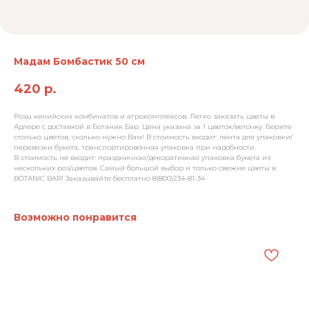
Мадам Бомбастик 50 см
420
р.
Розы кенийских комбинатов и агрокомплексов. Легко заказать цветы в
Адлере с доставкой в Ботаник Бар. Цена указана за 1 цветок/веточку. Берите
столько цветов, сколько нужно Вам! В стоимость входит: лента для упаковки/
перевязки букета, транспортировочная упаковка при надобности.
В стоимость не входит: праздничная/декоративная упаковка букета из
нескольких роз/цветов. Самый большой выбор и только свежие цветы в
BOTANIC BAR! Заказывайте бесплатно 8(800)234-81-34
Возможно понравится