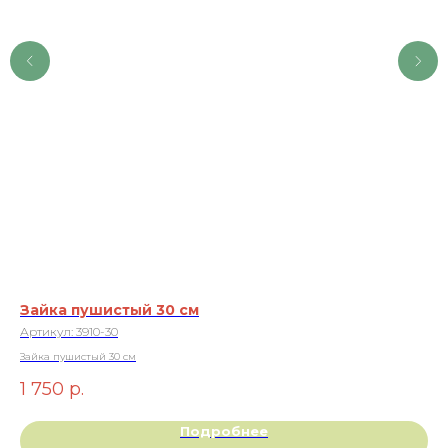
Зайка пушистый 30 см
На
Артикул:
3910-30
Ар
Зайка пушистый 30 см
1 
1 750
р.
Подробнее