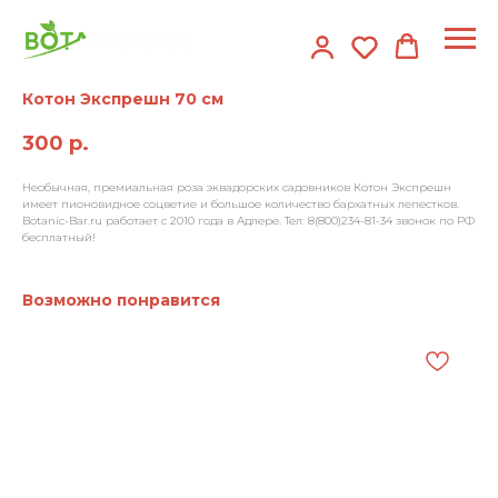
Котон Экспрешн 70 см
300
р.
Необычная, премиальная роза эквадорских садовников Котон Экспрешн
имеет пионовидное соцветие и большое количество бархатных лепестков.
Botanic-Bar.ru работает с 2010 года в Адлере. Тел: 8(800)234-81-34 звонок по РФ
бесплатный!
Возможно понравится