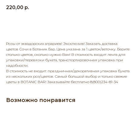
220,00
р.
Добавить в корзину
Розы от эквадорских аграриев! Эксклюзив! Заказать доставка
цветов Сочи в Ботаник Бар. Цена указана за 1 цветок/веточку. Берите
столько цветов, сколько нужно Вам! В стоимость входит: лента для
упаковки/перевязки букета, транспортировочная упаковка при
надобности.
В стоимость не входит: праздничная/декоративная упаковка букета
из нескольких роз/цветов. Самый большой выбор и только свежие
цветы в BOTANIC BAR! Заказывайте бесплатно 8(800)234-81-34
Возможно понравится