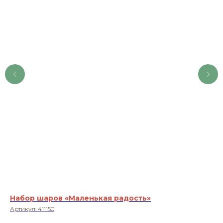
Набор шаров «Маленькая радость»
За
Артикул:
411150
Ар
Зай