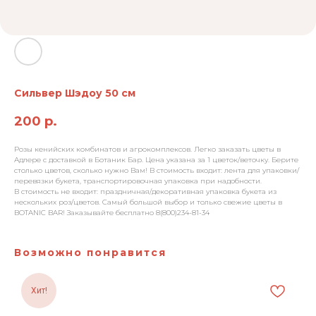
Сильвер Шэдоу 50 см
200
р.
Розы кенийских комбинатов и агрокомплексов. Легко заказать цветы в
Адлере с доставкой в Ботаник Бар. Цена указана за 1 цветок/веточку. Берите
столько цветов, сколько нужно Вам! В стоимость входит: лента для упаковки/
перевязки букета, транспортировочная упаковка при надобности.
В стоимость не входит: праздничная/декоративная упаковка букета из
нескольких роз/цветов. Самый большой выбор и только свежие цветы в
BOTANIC BAR! Заказывайте бесплатно 8(800)234-81-34
Возможно понравится
Хит!