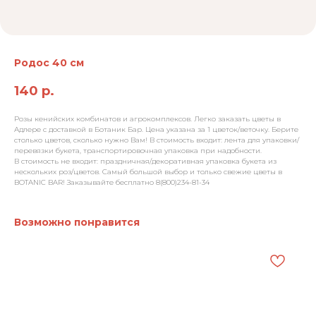
Родос 40 см
140
р.
Розы кенийских комбинатов и агрокомплексов. Легко заказать цветы в
Адлере с доставкой в Ботаник Бар. Цена указана за 1 цветок/веточку. Берите
столько цветов, сколько нужно Вам! В стоимость входит: лента для упаковки/
перевязки букета, транспортировочная упаковка при надобности.
В стоимость не входит: праздничная/декоративная упаковка букета из
нескольких роз/цветов. Самый большой выбор и только свежие цветы в
BOTANIC BAR! Заказывайте бесплатно 8(800)234-81-34
Возможно понравится