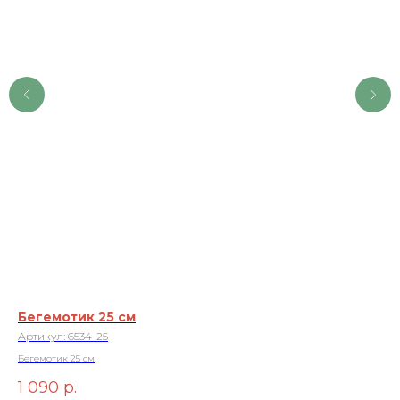
Бегемотик 25 см
На
Артикул:
6534-25
Ар
Бегемотик 25 см
1 
1 090
р.