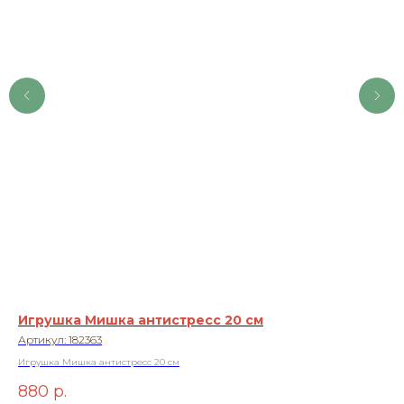
Игрушка Мишка антистресс 20 см
Иг
Артикул:
182363
Ар
Игрушка Мишка антистресс 20 см
Игр
880
р.
1 