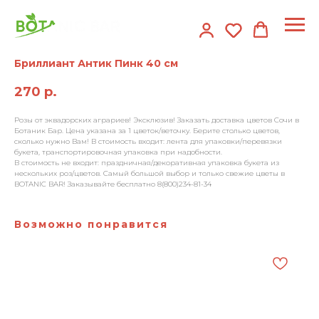
Бриллиант Антик Пинк 40 см
270
р.
Розы от эквадорских аграриев! Эксклюзив! Заказать доставка цветов Сочи в
Ботаник Бар. Цена указана за 1 цветок/веточку. Берите столько цветов,
сколько нужно Вам! В стоимость входит: лента для упаковки/перевязки
букета, транспортировочная упаковка при надобности.
В стоимость не входит: праздничная/декоративная упаковка букета из
нескольких роз/цветов. Самый большой выбор и только свежие цветы в
BOTANIC BAR! Заказывайте бесплатно 8(800)234-81-34
Возможно понравится