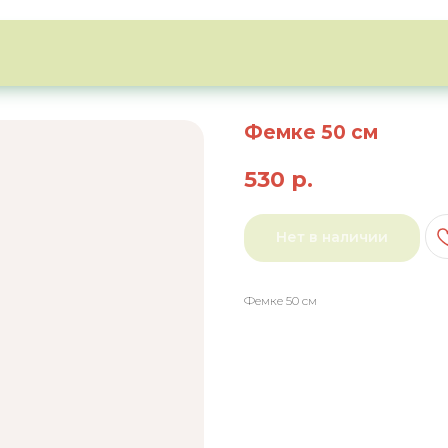
Фемке 50 см
530
р.
Нет в наличии
Фемке 50 см