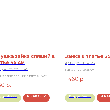
ушка зайка спящий в
Зайка в платье 2
тье 45 см
Артикул:
2862-25
кул:
182325-К-45
Зайка в платье 25 см
ка зайка спящий в платье 45 см
1 460
р.
30
р.
В корзину
В ко
одробнее
Подробнее