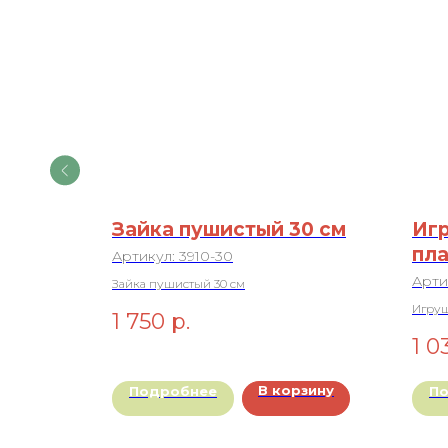
Зайка пушистый 30 см
Игр
пла
Артикул:
3910-30
Арти
Зайка пушистый 30 см
Игруш
1 750
р.
1 0
рзину
В корзину
Подробнее
П