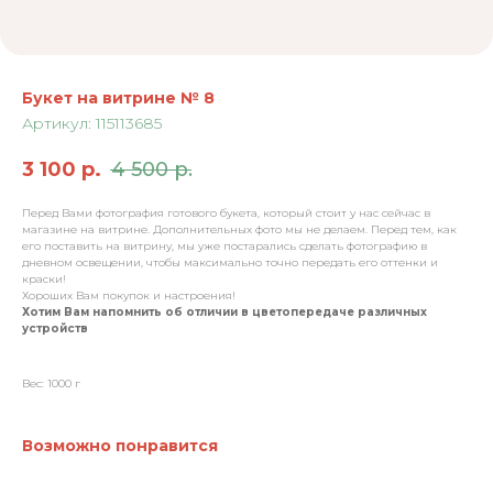
Букет на витрине № 8
Артикул:
115113685
3 100
р.
4 500
р.
Перед Вами фотография готового букета, который стоит у нас сейчас в
магазине на витрине. Дополнительных фото мы не делаем. Перед тем, как
его поставить на витрину, мы уже постарались сделать фотографию в
дневном освещении, чтобы максимально точно передать его оттенки и
краски!
Хороших Вам покупок и настроения!
Хотим Вам напомнить об отличии в цветопередаче различных
устройств
Вес: 1000 г
Возможно понравится