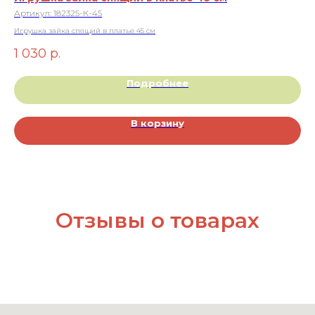
Артикул:
182325-К-45
Ар
Игрушка зайка спящий в платье 45 см
Миш
1 030
р.
4
Подробнее
В корзину
Отзывы о товарах