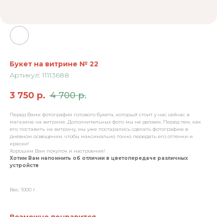
Букет на витрине № 22
Артикул:
11113688
3 750
р.
4 700
р.
Перед Вами фотография готового букета, который стоит у нас сейчас в
магазине на витрине. Дополнительных фото мы не делаем. Перед тем, как
его поставить на витрину, мы уже постарались сделать фотографию в
дневном освещении, чтобы максимально точно передать его оттенки и
краски!
Хорошим Вам покупок и настроения!
Хотим Вам напомнить об отличии в цветопередаче различных
устройств
Вес: 1000 г