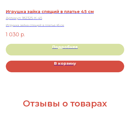
Игрушка зайка спящий в платье 45 см
Иг
Артикул:
182325-К-45
Ар
Игрушка зайка спящий в платье 45 см
Игр
1 030
р.
9
Подробнее
В корзину
Отзывы о товарах