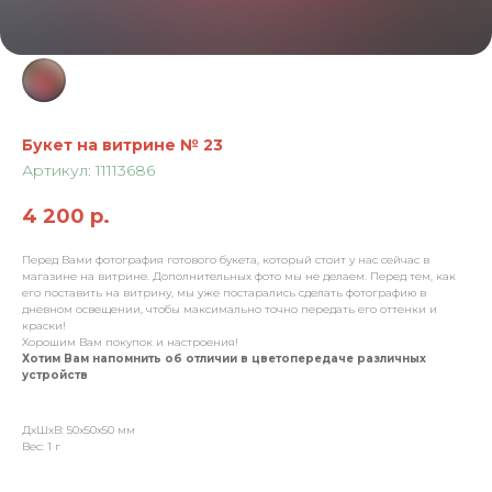
Букет на витрине № 23
Артикул:
11113686
4 200
р.
Перед Вами фотография готового букета, который стоит у нас сейчас в
магазине на витрине. Дополнительных фото мы не делаем. Перед тем, как
его поставить на витрину, мы уже постарались сделать фотографию в
дневном освещении, чтобы максимально точно передать его оттенки и
краски!
Хорошим Вам покупок и настроения!
Хотим Вам напомнить об отличии в цветопередаче различных
устройств
ДxШxВ: 50x50x50 мм
Вес: 1 г