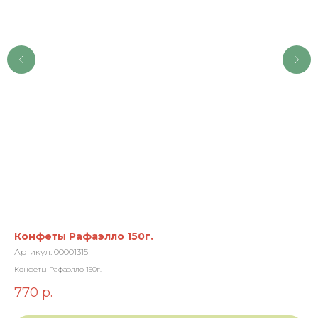
Конфеты Рафаэлло 150г.
На
Артикул:
00001315
Ар
Конфеты Рафаэлло 150г.
1 
770
р.