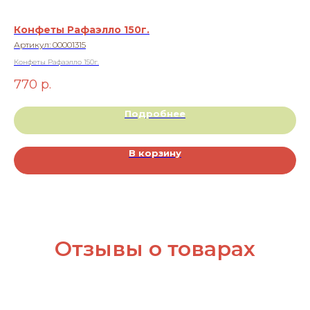
Конфеты Рафаэлло 150г.
Иг
Артикул:
00001315
Ар
Конфеты Рафаэлло 150г.
Игр
770
р.
8
Подробнее
В корзину
Отзывы о товарах