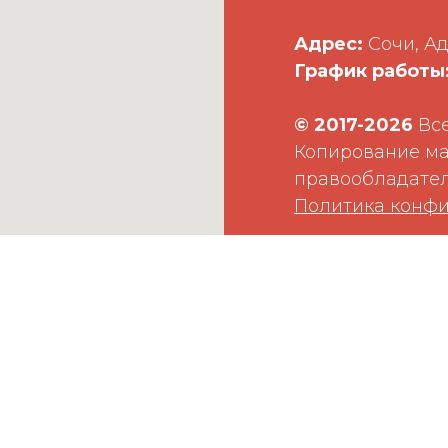
Адрес:
Сочи, Ад
График работы
©
2017-2026
Все
Копирование ма
правообладател
Политика конф