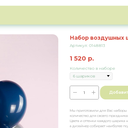
Набор воздушных ш
Артикул:
0148813
1 520
р.
Количество в наборе
Добавит
Мы приготовили для Вас наборы
количество для своего праздника
Цвета и оттенки каждого шарика н
а дизайнер собирает наиболее по