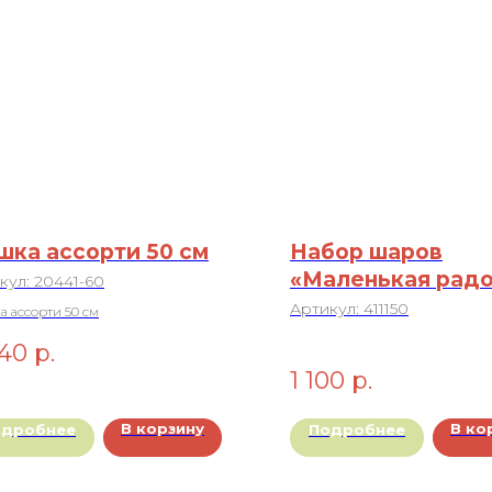
ка ассорти 50 см
Набор шаров
«Маленькая радо
кул:
20441-60
Артикул:
411150
 ассорти 50 см
240
р.
1 100
р.
В корзину
В ко
одробнее
Подробнее