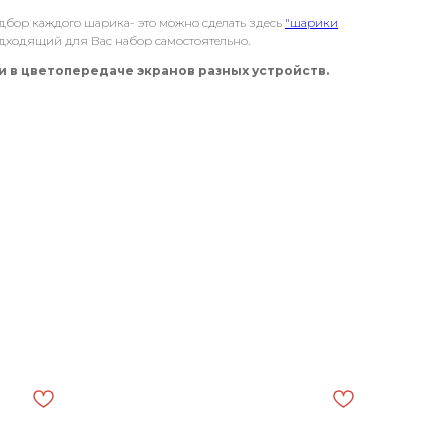
дбор каждого шарика- это можно сделать здесь
"шарики
дходящий для Вас набор самостоятельно.
 в цветопередаче экранов разных устройств.