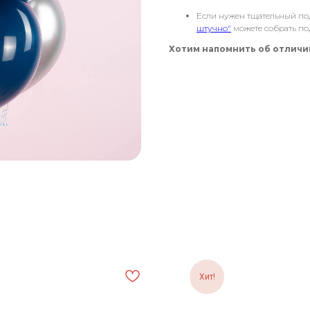
Если нужен тщательный по
штучно"
можете собрать по
Хотим напомнить об отличии
Хит!