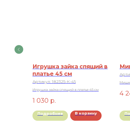
0 см
Игрушка зайка спящий в
Миш
платье 45 см
Арти
Артикул:
182325-К-45
Мишка
Игрушка зайка спящий в платье 45 см
4 
1 030
р.
рзину
В корзину
Подробнее
П